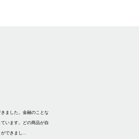
Yさん 会社員
行きました。金融のことな
結婚して子ども
しています。どの商品が自
を見直し、家族
できまし...
ことで、自分に